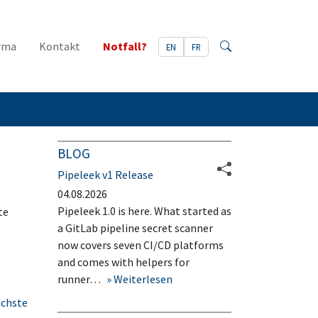
rma
Kontakt
Notfall?
EN
FR
Search
BLOG
Pipeleek v1 Release
04.08.2026
Pipeleek 1.0 is here. What started as
te
a GitLab pipeline secret scanner
now covers seven CI/CD platforms
and comes with helpers for
runner…
Weiterlesen
chste