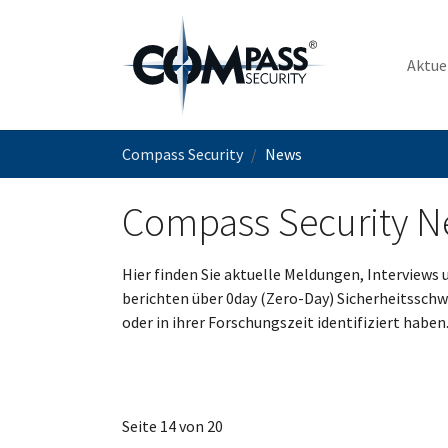
Zum Hauptinhalt springen
Aktue
Sie sind hier:
Compass Security
News
Compass Security 
Hier finden Sie aktuelle Meldungen, Interviews 
berichten über 0day (Zero-Day) Sicherheitssch
oder in ihrer Forschungszeit identifiziert haben
Seite 14 von 20