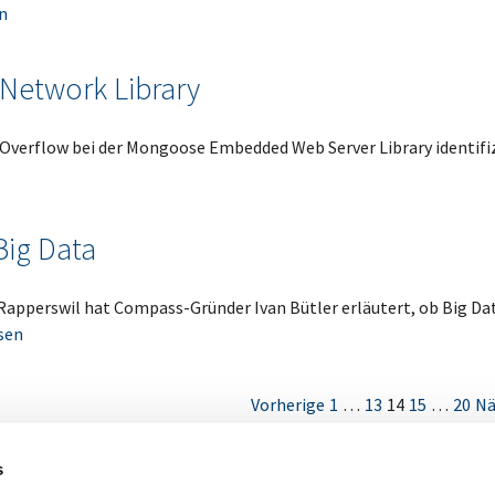
n
Network Library
 Overflow bei der Mongoose Embedded Web Server Library identifiz
Big Data
apperswil hat Compass-Gründer Ivan Bütler erläutert, ob Big Da
sen
Vorherige
1
…
13
14
15
…
20
Nä
s
Impressum
Rechtliches
Sitemap