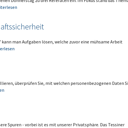
enen Donnerstag zu drei Referaten ein. Im Fokus stand das Them
terlesen
aftssicherheit
ks" kann man Aufgaben lösen, welche zuvor eine mühsame Arbeit
erlesen
llieren, überprüfen Sie, mit welchen personenbezogenen Daten Si
en
ere Spuren - vorbei ist es mit unserer Privatsphäre. Das Tessiner