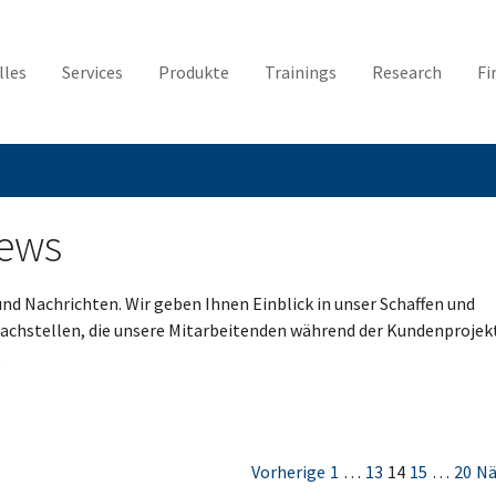
lles
Services
Produkte
Trainings
Research
Fi
News
und Nachrichten. Wir geben Ihnen Einblick in unser Schaffen und
wachstellen, die unsere Mitarbeitenden während der Kundenprojek
.
Vorherige
1
…
13
14
15
…
20
Nä