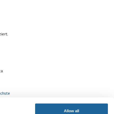
iert.
ta
chste
Allow all