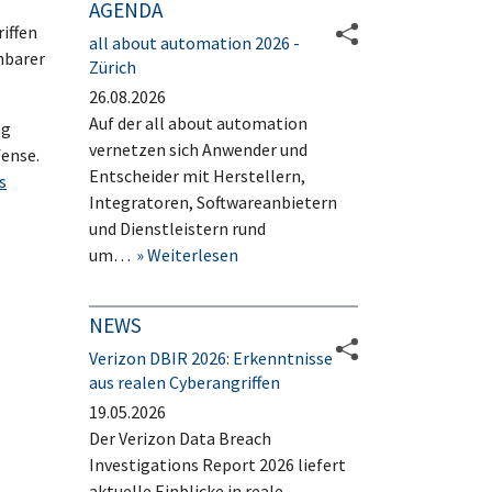
AGENDA
riffen
all about automation 2026 -
hbarer
Zürich
26.08.2026
Auf der all about automation
ng
vernetzen sich Anwender und
fense.
Entscheider mit Herstellern,
s
Integratoren, Softwareanbietern
und Dienstleistern rund
um…
Weiterlesen
NEWS
Verizon DBIR 2026: Erkenntnisse
aus realen Cyberangriffen
19.05.2026
Der Verizon Data Breach
Investigations Report 2026 liefert
aktuelle Einblicke in reale