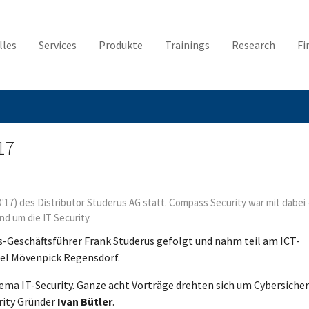
lles
Services
Produkte
Trainings
Research
Fi
17
7) des Distributor Studerus AG statt. Compass Security war mit dabei 
nd um die IT Security.
s-Geschäftsführer Frank Studerus gefolgt und nahm teil am ICT-
el Mövenpick Regensdorf.
ma IT-Security. Ganze acht Vorträge drehten sich um Cybersicher
rity Gründer
Ivan Bütler
.