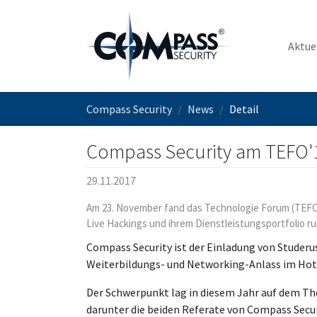
Zum Hauptinhalt springen
Aktue
Sie sind hier:
Compass Security
News
Detail
Compass Security am TEFO'
29.11.2017
Am 23. November fand das Technologie Forum (TEFO'1
Live Hackings und ihrem Dienstleistungsportfolio ru
Compass Security ist der Einladung von Studeru
Weiterbildungs- und Networking-Anlass im Hot
Der Schwerpunkt lag in diesem Jahr auf dem The
darunter die beiden Referate von Compass Secu