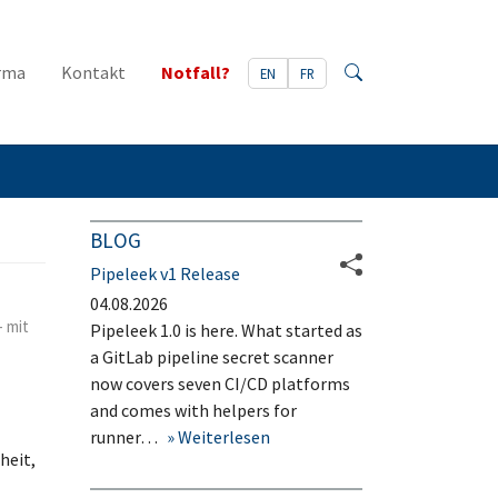
rma
Kontakt
Notfall?
EN
FR
Search
BLOG
Pipeleek v1 Release
04.08.2026
- mit
Pipeleek 1.0 is here. What started as
a GitLab pipeline secret scanner
now covers seven CI/CD platforms
and comes with helpers for
runner…
Weiterlesen
heit,