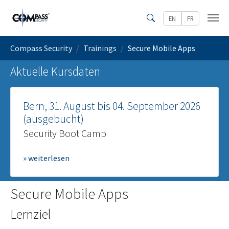
Zum Hauptinhalt springen
EN
FR
Search
Sie sind hier:
Compass Security
Trainings
Secure Mobile Apps
Aktuelle Kursdaten
Bern, 31. August bis 04. September 2026
(ausgebucht)
Security Boot Camp
» weiterlesen
Secure Mobile Apps
Lernziel