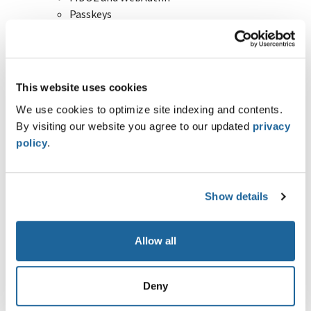
Passkeys
App-zu-App Kommunication
Inter-Process Communication
Intents, Activities, Content Provider,
Broadcasts, Services
This website uses cookies
Deep Links, Android App/Universal Links,
We use cookies to optimize site indexing and contents.
Custom URL Schemes
By visiting our website you agree to our updated
privacy
Web-Views
policy
.
Definition und Sicherheitsmerkmale
Unterschiede zu Custom Tabs und Browser App
Mögliche Angriffe und Missbrauchs-Szenarien
Push Benachrichtigungsdienste
Show details
Unterschiede zwischen APN, Firebase Cloud
Messaging, PushKit
Allow all
Lebenszyklus von Push-Benachrichtigungen
Sicherheit und Datenschutz bei Push-
Benachrichtigungen
Deny
Geräteidentifikation, App Attestation und Key