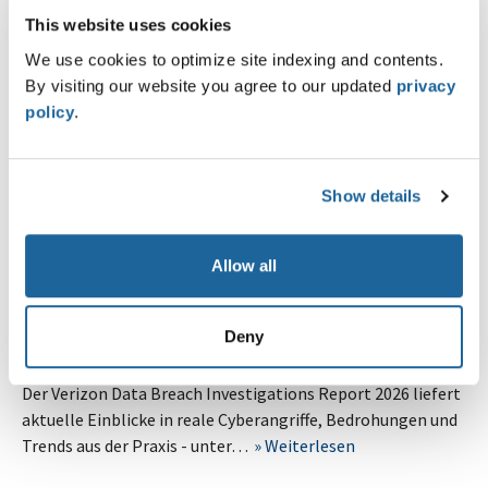
This website uses cookies
AGENDA
We use cookies to optimize site indexing and contents.
all about automation 2026 - Zürich
By visiting our website you agree to our updated
privacy
26.08.2026
policy
.
Auf der all about automation vernetzen sich Anwender und
Entscheider mit Herstellern, Integratoren,
Softwareanbietern und Dienstleistern rund
Show details
um…
Weiterlesen
Allow all
NEWS
Verizon DBIR 2026: Erkenntnisse aus realen
Cyberangriffen
Deny
19.05.2026
Der Verizon Data Breach Investigations Report 2026 liefert
aktuelle Einblicke in reale Cyberangriffe, Bedrohungen und
Trends aus der Praxis - unter…
Weiterlesen